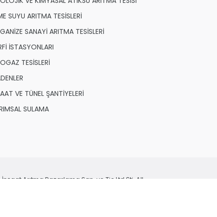
YOLOJİK VE KİMYASAL ATIKSU ARITMA TESİSİ
ME SUYU ARITMA TESİSLERİ
GANİZE SANAYİ ARITMA TESİSLERİ
RFİ İSTASYONLARI
YOGAZ TESİSLERİ
DENLER
ŞAAT VE TÜNEL ŞANTİYELERİ
RIMSAL SULAMA
aat Arıtma Pazarlama San. ve Tic Ltd.Şti. All