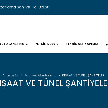
lama San. ve Tic. Ltd.Şti
YET ALANLARIMIZ
YETKİLİ SERVİS
TEKNİK ALT YAPIMIZ
Ç
Anasayfa
Faaliyet Alanlarımız
İNŞAAT VE TÜNEL ŞANTİYELERİ
NŞAAT VE TÜNEL ŞANTİYELE