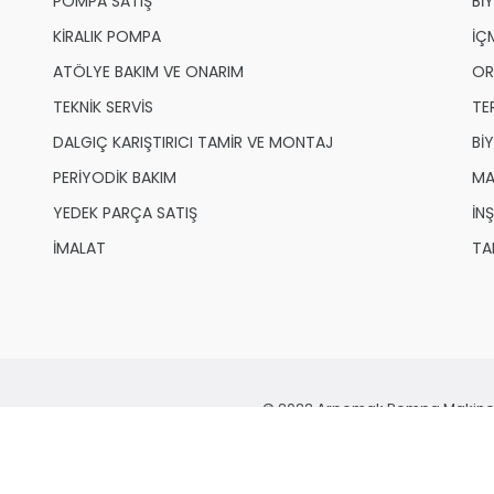
POMPA SATIŞ
Bİ
KİRALIK POMPA
İÇ
ATÖLYE BAKIM VE ONARIM
OR
TEKNİK SERVİS
TE
DALGIÇ KARIŞTIRICI TAMİR VE MONTAJ
Bİ
PERİYODİK BAKIM
MA
YEDEK PARÇA SATIŞ
İN
İMALAT
TA
© 2022 Arpomak Pompa Makine İnş
Rights Reserved.