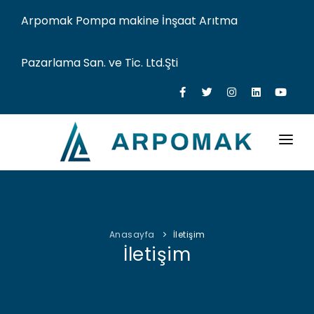
Arpomak Pompa makine İnşaat Arıtma
Pazarlama San. ve Tic. Ltd.Şti
KURUMSAL
HİZMETLERİMİZ
Anasayfa
İletişim
FAALİYET ALANLARIMIZ
İletişim
YETKİLİ SERVİS
TEKNİK ALT YAPIMIZ