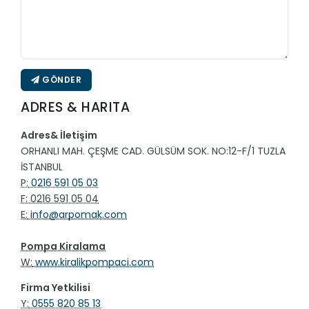
GÖNDER
ADRES & HARITA
Adres& İletişim
ORHANLI MAH. ÇEŞME CAD. GÜLSÜM SOK. NO:12-F/1 TUZLA
İSTANBUL
P:
0216 591 05 03
F: 0216 591 05 04
E:
info@arpomak.com
Pompa Kiralama
W:
www.kiralikpompaci.com
Firma Yetkilisi
Y:
0555 820 85 13