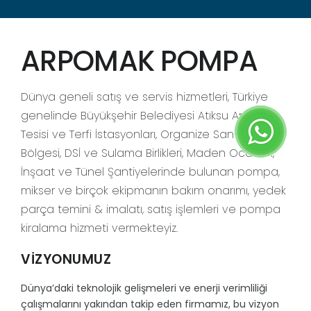
ÇALIŞMALARIMIZ
İK
ARPOMAK POMPA
REFERANSLARLARIMIZ
Dünya geneli satış ve servis hizmetleri, Türkiye
İLETİŞİM
genelinde Büyükşehir Belediyesi Atıksu Arıtma
Tesisi ve Terfi İstasyonları, Organize Sanayi
Bölgesi, DSİ ve Sulama Birlikleri, Maden Ocakları,
İnşaat ve Tünel Şantiyelerinde bulunan pompa,
mikser ve birçok ekipmanın bakım onarımı, yedek
parça temini & imalatı, satış işlemleri ve pompa
kiralama hizmeti vermekteyiz.
VİZYONUMUZ
Dünya’daki teknolojik gelişmeleri ve enerji verimliliği
çalışmalarını yakından takip eden firmamız, bu vizyon