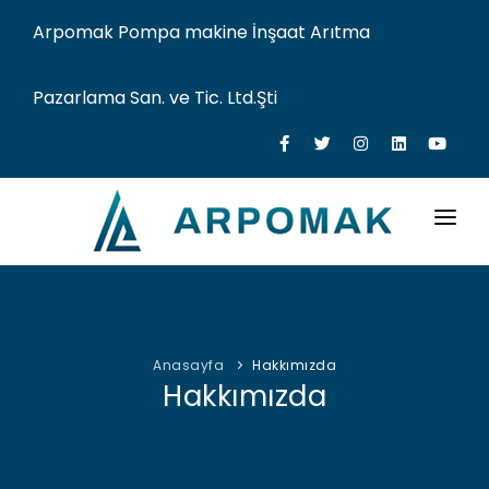
Arpomak Pompa makine İnşaat Arıtma
Pazarlama San. ve Tic. Ltd.Şti
KURUMSAL
HİZMETLERİMİZ
Anasayfa
Hakkımızda
FAALİYET ALANLARIMIZ
Hakkımızda
YETKİLİ SERVİS
TEKNİK ALT YAPIMIZ